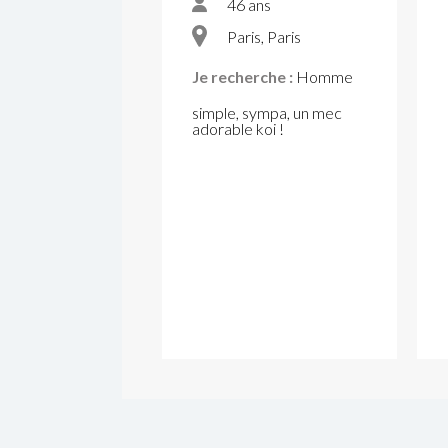
46 ans
Paris, Paris
Je recherche :
Homme
simple, sympa, un mec
adorable koi !