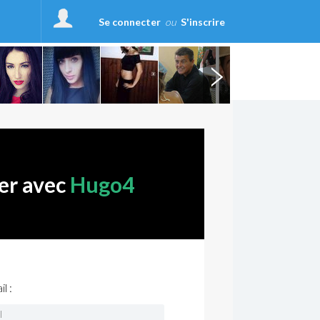
Se connecter
ou
S'inscrire
er avec
Hugo4
l :