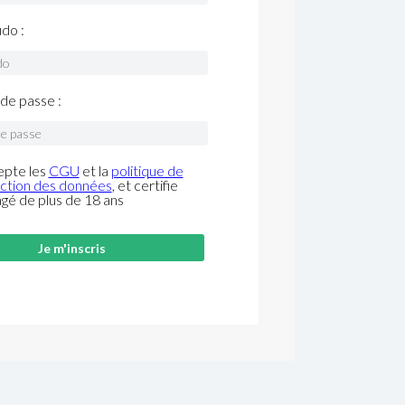
do :
de passe :
epte les
CGU
et la
politique de
ction des données
, et certifie
âgé de plus de 18 ans