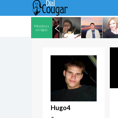
Membres
en ligne
Hugo4