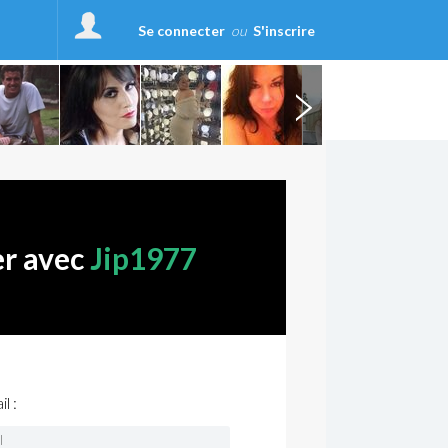
Se connecter
ou
S'inscrire
er avec
Jip1977
l :