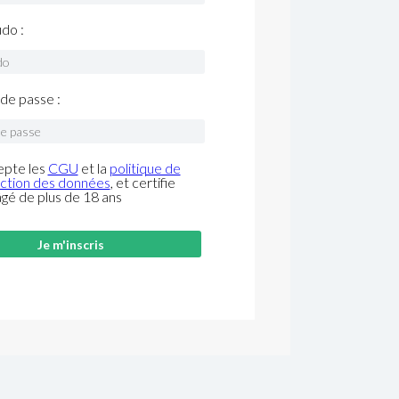
do :
de passe :
epte les
CGU
et la
politique de
ction des données
, et certifie
âgé de plus de 18 ans