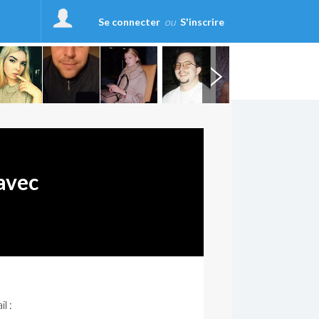
Se connecter
ou
S'inscrire
avec
l :