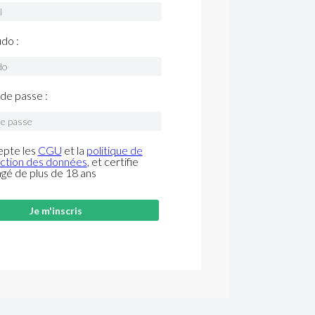
do :
de passe :
epte les
CGU
et la
politique de
ction des données
, et certifie
âgé de plus de 18 ans